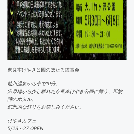
奈良本けやき公園のほたる鑑賞会
熱川温泉から車で10分。
温泉場から少し離れた奈良本けやき公園に舞う、風物
詩のホタル。
幻想的な灯りをお楽しみください。
けやきカフェ
5/23～27 OPEN