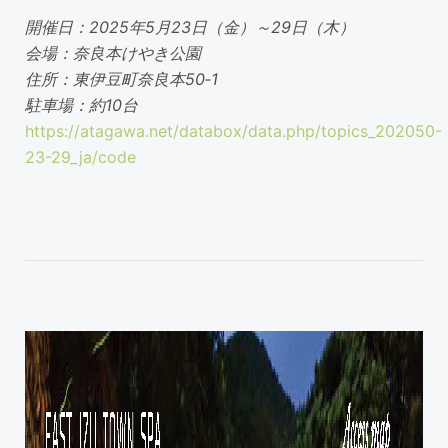
開催日：2025年5月23日（金）～29日（木）
会場：奈良本けやき公園
住所：東伊豆町奈良本50‐1
駐車場：約10台
https://atagawa.net/databox/data.php/topics_202050-
23-29_ja/code