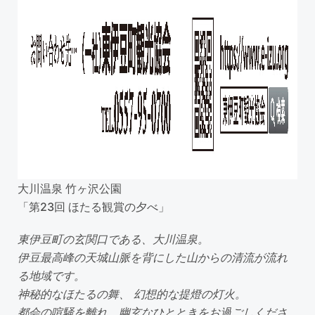
大川温泉 竹ヶ沢公園
「第23回 ほたる観賞の夕べ」
東伊豆町の玄関口である、大川温泉。
伊豆最高峰の天城山脈を背にした山からの清流が流れ
る地域です。
神秘的なほたるの舞、 幻想的な提燈の灯火。
都会の喧騒を離れ、幽玄なひとときをお過ごしくださ