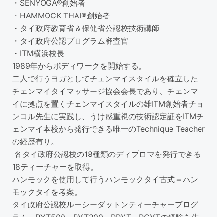
・SENYOGA®創始者
・HAMMOCK THAI®創始者
・タイ政府教育省＆保健省公認校技術講師
・タイ政府公認プログラム審査官
・ITM横浜校長
1989年からボディワークを開始する。
二人で行うヨガとしてチェンマイスタイルを確立した
チェンマイタイマッサージ協会会長であり、チェンマ
イに拠点を置くチェンマイスタイルの雄ITM創始者チョ
ンコル先生に実践し、うけ感重視の技術認定証をITMチ
ェンマイ本校から発行できる唯一のTechnique Teacher
の経歴有り。
各タイ政府公認校の18種類のディプロマを発行できる
18ティーチャーを取得。
ハンモックを使用して行うハンモックタイ古式＝ハン
モックタイを考案。
タイ政府公認校ルーシーダットンティーチャープログ