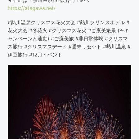
▼詳細は「熱川温泉旅館組合」HPへ
https://atagawa.net/
#熱川温泉クリスマス花火大会 #熱川プリンスホテル #
花火大会 #冬花火 #クリスマス花火 #ご褒美絶景 (←キ
ャンペーンと連動) #ご褒美旅 #非日常体験 #クリスマ
ス旅行 #クリスマスデート #週末リセット #熱川温泉 #
伊豆旅行 #12月イベント