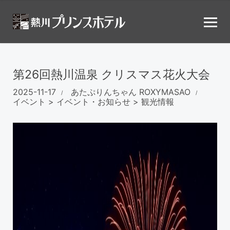
第26回熱川温泉 クリスマス花火大会
2025-11-17
あたぷりんちゃん
ROXYMASAO
イベント
>
イベント・お知らせ
>
観光情報